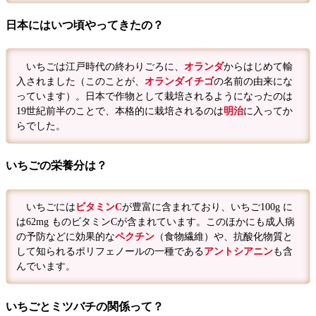
日本にはいつ頃やってきたの？
いちごは江戸時代の終わりごろに、
オランダ
からはじめて輸
入されました（このことが、
オランダイチゴ
の名前の由来にな
っています）。日本で作物として栽培されるようになったのは
19世紀前半のことで、本格的に栽培されるのは
明治
に入ってか
らでした。
いちごの栄養分は？
いちごには
ビタミンC
が豊富に含まれており、いちご100g に
は62mg ものビタミンCが含まれています。このほかにも成人病
の予防などに効果的な
ペクチン
（食物繊維）や、抗酸化物質と
して知られるポリフェノールの一種である
アントシアニン
も含
んでいます。
いちごとミツバチの関係って？