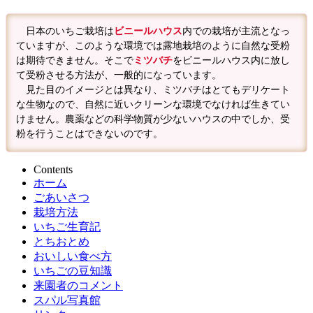
日本のいちご栽培は
ビニールハウス
内での栽培が主流となっ
ていますが、このような環境では露地栽培のように自然な受粉
は期待できません。そこで
ミツバチ
をビニールハウス内に放し
て受粉させる方法が、一般的になっています。
見た目のイメージとは異なり、ミツバチはとてもデリケート
な生物なので、自然に近いクリーンな環境でなければ生きてい
けません。農薬などの科学物質が少ないハウスの中でしか、受
粉を行うことはできないのです。
Contents
ホーム
ごあいさつ
栽培方法
いちご生育記
とちおとめ
おいしい食べ方
いちごの豆知識
来園者のコメント
スパル写真館