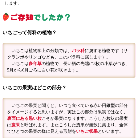
します。
いちごって何科の植物？
いちごは植物学上の分類では、
バラ科
に属する植物です（サ
クランボやリンゴなども、このバラ科に属します）。
いちごは
多年草
の植物で、長い柄の先端に3枚の小葉がつき、
5月から6月ごろに白い花が咲きます。
いちごの果実はどこの部分？
いちごの果実と聞くと、いつも食べている赤い円錐型の部分
をイメージすると思いますが、実はこの部分は果実ではなく、
表面にある黒い粒
こそが果実になります。こうした粒状の果実
は
痩果
と呼ばれます。またこうした痩果が無数に集まり、全体
でひとつの果実の様に見える形態を
いちご状果
といいます。